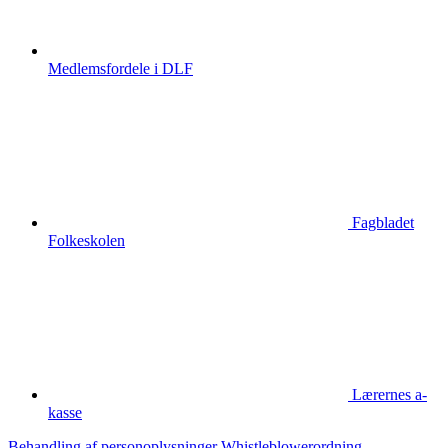
Medlemsfordele i DLF
Fagbladet
Folkeskolen
Lærernes a-
kasse
Behandling af personoplysninger
Whistleblowerordning