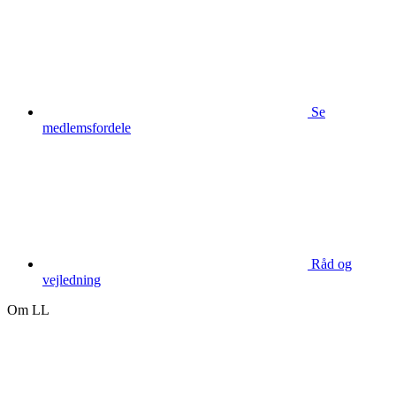
Se
medlemsfordele
Råd og
vejledning
Om LL