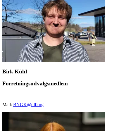
Birk Kühl
Forretningsudvalgsmedlem
Mail:
BNGK@dlf.org