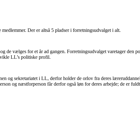
 medlemmer. Der er altså 5 pladser i forretningsudvalget i alt.
og de vælges for et år ad gangen. Forretningsudvalget varetager den pol
ikle LL’s politiske profil.
n og sekretariatet i LL, derfor holder de orlov fra deres læreruddannelse
erson og næstforperson får derfor også løn for deres arbejde; de er fuldti