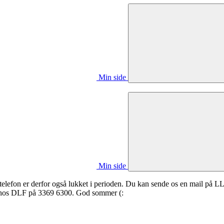
Min side
Min side
es telefon er derfor også lukket i perioden. Du kan sende os en mail på L
e hos DLF på 3369 6300. God sommer (: