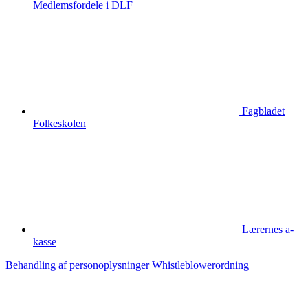
Medlemsfordele i DLF
Fagbladet
Folkeskolen
Lærernes a-
kasse
Behandling af personoplysninger
Whistleblowerordning