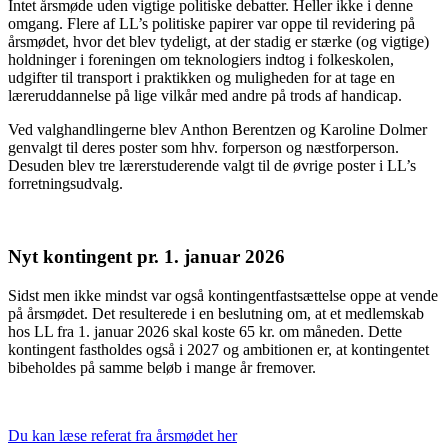
Intet årsmøde uden vigtige politiske debatter. Heller ikke i denne
omgang. Flere af LL’s politiske papirer var oppe til revidering på
årsmødet, hvor det blev tydeligt, at der stadig er stærke (og vigtige)
holdninger i foreningen om teknologiers indtog i folkeskolen,
udgifter til transport i praktikken og muligheden for at tage en
læreruddannelse på lige vilkår med andre på trods af handicap.
Ved valghandlingerne blev Anthon Berentzen og Karoline Dolmer
genvalgt til deres poster som hhv. forperson og næstforperson.
Desuden blev tre lærerstuderende valgt til de øvrige poster i LL’s
forretningsudvalg.
Nyt kontingent pr. 1. januar 2026
Sidst men ikke mindst var også kontingentfastsættelse oppe at vende
på årsmødet. Det resulterede i en beslutning om, at et medlemskab
hos LL fra 1. januar 2026 skal koste 65 kr. om måneden. Dette
kontingent fastholdes også i 2027 og ambitionen er, at kontingentet
bibeholdes på samme beløb i mange år fremover.
Du kan læse referat fra årsmødet her