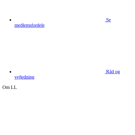
Se
medlemsfordele
Råd og
vejledning
Om LL