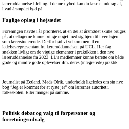
læreruddannelse i Jelling. I denne nyhed kan du læse et uddrag af,
hvad årsmødet bød på.
Faglige oplæg i højsædet
Foreningen havde i år prioriteret, at en del af årsmødet skulle bruges
på, at deltagerne kunne bringe noget med sig hjem til hverdagen
som lærerstuderende. Derfor bød vi velkommen til en
ledelsesrepræsentant fra læreruddannelsen på UCL. Her føg
snakken livligt om de vigtige elementer i praktikken i den nye
læreruddannelse fra 2023. LL’s medlemmer kunne berette om både
gode og mindre gode oplevelser ifm. deres (integrerede) praktik.
Journalist på Zetland, Mads Olrik, underholdt ligeledes om sin nye
bog ”Jeg er kommet for at ryste jer” om lærernes autoritet i
folkeskolen. Eller mangel på samme.
Politisk debat og valg til forpersoner og
forretningsudvalg